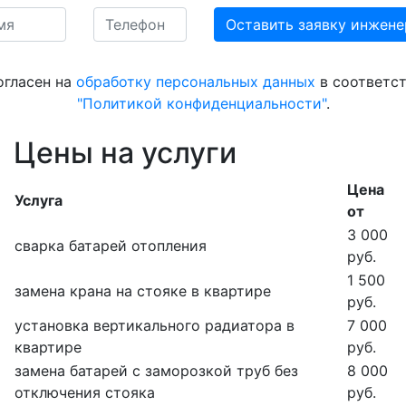
огласен на
обработку персональных данных
в соответст
"Политикой конфиденциальности"
.
Цены на услуги
Цена
Услуга
от
3 000
сварка батарей отопления
руб.
1 500
замена крана на стояке в квартире
руб.
установка вертикального радиатора в
7 000
квартире
руб.
замена батарей с заморозкой труб без
8 000
отключения стояка
руб.